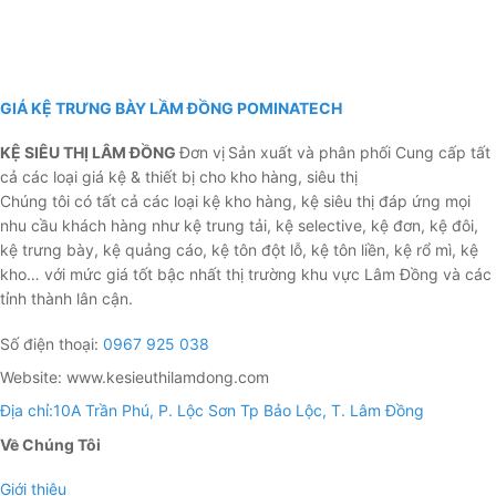
GIÁ KỆ TRƯNG BÀY LẦM ĐỒNG POMINATECH
KỆ SIÊU THỊ LÂM ĐỒNG
Đơn vị
Sản xuất và phân phối Cung cấp tất
cả các loại giá kệ & thiết bị cho kho hàng, siêu thị
Chúng tôi có tất cả các loại kệ kho hàng, kệ siêu thị đáp ứng mọi
nhu cầu khách hàng như kệ trung tải, kệ selective, kệ đơn, kệ đôi,
kệ trưng bày, kệ quảng cáo, kệ tôn đột lỗ, kệ tôn liền, kệ rổ mì, kệ
kho… với mức giá tốt bậc nhất thị trường khu vực Lâm Đồng và các
tỉnh thành lân cận.
Số điện thoại:
0967 925 038
Website: www.kesieuthilamdong.com
Địa chỉ:10A Trần Phú, P. Lộc Sơn Tp Bảo Lộc, T. Lâm Đồng
Về Chúng Tôi
Giới thiệu