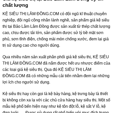
chất lượng
KỆ SIÊU THỊ LÂM ĐỒNG.COM có đội ngũ kĩ thuật chuyên
nghiệp, đội ngũ công nhân lành nghề, sản phẩm giá kệ siêu
thị tại Bảo Lâm Lâm Đồng được sản xuất từ thép chất lượng
cao, chịu được tải lớn, sản phẩm được sử lý bề mặt sơn
phủ, sơn tĩnh điện, chống mài mòn chống xước, đem lại giá
trị sử dụng cao cho người dùng.
Qua nhiều năm sản xuất phân phối giá kệ siêu thị, KỆ SIÊU
THỊ LÂM ĐỒNG.COM đã nắm được hết ưu nhược điểm của
các loại giá kệ siêu thị. Qua đó KỆ SIÊU THỊ LÂM
ĐỒNG.COM đã có những mẫu cải tiến nhằm đem lại những
lợi ích cho người sử dụng.
Kệ siêu thị hay còn gọi là kệ bày hàng, kệ trưng bày là thiết
bị không còn xa lạ với các chủ cửa hàng hay siêu thị. Một số
mẫu kệ phổ bến hiện nay như kệ tôn đột lỗ, kệ sắt V lỗ, kệ
đơn lưới, … Được sử dụng rất phổ biến với mục đích trưng