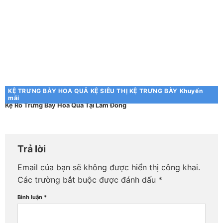
KỆ TRƯNG BÀY HOA QUẢ
KỆ SIÊU THỊ
KỆ TRƯNG BÀY
Khuyến
mãi
Kệ Rổ Trưng Bày Hoa Quả Tại Lâm Đồng
Trả lời
Email của bạn sẽ không được hiển thị công khai.
Các trường bắt buộc được đánh dấu
*
Bình luận
*