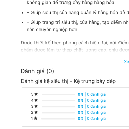
không gian để trưng bầy hàng hàng hóa
– Giúp siêu thị của hàng quản lý hàng hóa dễ 
– Giúp trang trí siêu thị, cửa hàng, tạo điểm 
nên chuyên nghiệp hơn
Được thiết kế theo phong cách hiện đại, với điểm
phẩm được làm từ thép chất lượng cao, chịu được 
lại giá trị cao cho người sử dụng.
Xe
Hình ảnh kệ trưng bày dép đôi – Kệ trư
Đánh giá (0)
Đánh giá kệ siêu thị – Kệ trưng bày dép
0%
| 0 đánh giá
5
0%
| 0 đánh giá
4
0%
| 0 đánh giá
3
0%
| 0 đánh giá
2
0%
| 0 đánh giá
1