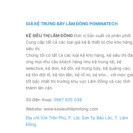
GIÁ KỆ TRƯNG BÀY LẦM ĐỒNG POMINATECH
KỆ SIÊU THỊ LÂM ĐỒNG
Đơn vị
Sản xuất và phân phối
Cung cấp tất cả các loại giá kệ & thiết bị cho kho hàng
siêu thị
Công dụng kệ siêu thị kệ trưng bày dép
Chúng tôi có tất cả các loại kệ kho hàng, kệ siêu thị đ
ứng mọi nhu cầu khách hàng như kệ trung tải, kệ
kệ trưng bày dép đôi Dài 70cm, 90cm, 120cm x 3
selective, kệ đơn, kệ đôi, kệ trưng bày, kệ quảng cáo,
kệ tôn đột lỗ, kệ tôn liền, kệ rổ mì, kệ kho… với mức giá
– kệ trưng bày dép đôi 0.7, 0.9, 1.2 m x 1,2m – 1
tốt bậc nhất thị trường khu vực Lâm Đồng và các tỉnh
hàng hàng hóa
thành lân cận.
– Giúp siêu thị của hàng quản lý hàng hóa dễ dà
Số điện thoại:
0967 925 038
Website: www.kesieuthilamdong.com
– Giúp trang trí siêu thị, cửa hàng, tạo điểm nhấ
Địa chỉ:10A Trần Phú, P. Lộc Sơn Tp Bảo Lộc, T. Lâm
chuyên nghiệp hơn
Đồng