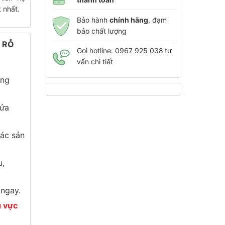
 nhất.
Bảo hành
chính hãng
, đạm
bảo chất lượng
Ệ RỖ
Gọi hotline: 0967 925 038
tư
vấn chi tiết
ừng
cửa
ác sản
u,
 ngay.
u vực