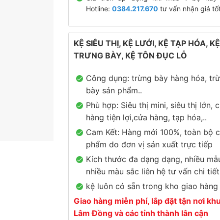
Hotline:
0384.217.670
tư vấn nhận giá tốt
KỆ SIÊU THỊ, KỆ LƯỚI, KỆ TẠP HÓA, K
TRƯNG BÀY, KỆ TÔN ĐỤC LỖ
Công dụng: trừng bày hàng hóa, tr
bày sản phẩm..
Phù hợp: Siêu thị mini, siêu thị lớn, 
hàng tiện lợi,cửa hàng, tạp hóa,..
Cam Kết: Hàng mới 100%, toàn bộ c
phẩm do đơn vị sản xuất trực tiếp
Kích thước đa dạng dạng, nhiều mẫ
nhiều màu sắc liên hệ tư vấn chi tiết
kệ luôn có sẵn trong kho giao hàng
Giao hàng miễn phí, lắp đặt tận nơi kh
Lâm Đồng và các tỉnh thành lân cận