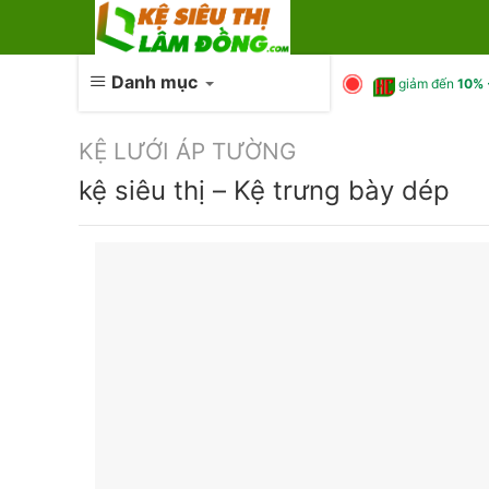
Skip
to
content
Danh mục
giảm đến
10% 
KỆ LƯỚI ÁP TƯỜNG
kệ siêu thị – Kệ trưng bày dép