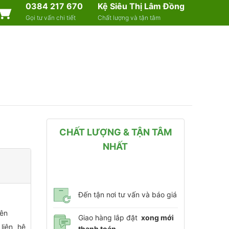
0384 217 670
Kệ Siêu Thị Lâm Đồng
Gọi tư vấn chi tiết
Chất lượng và tận tâm
CHẤT LƯỢNG & TẬN TÂM
NHẤT
Đến tận nơi tư vấn và báo giá
lên
Giao hàng lắp đặt
xong mới
liên hệ
thanh toán