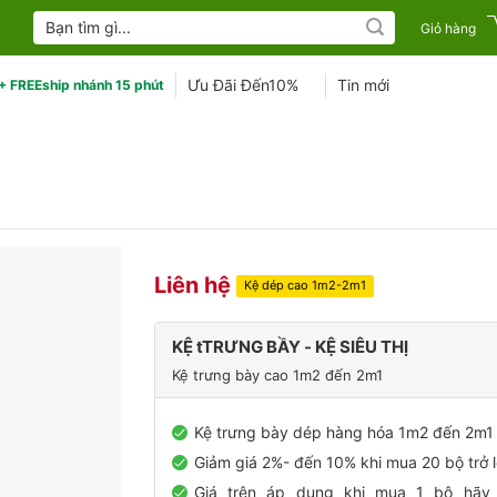
Tìm
Giỏ hàng
kiếm:
Ưu Đãi Đến10%
Tin mới
+ FREEship nhánh 15 phút
Liên hệ
Kệ dép cao 1m2-2m1
KỆ tTRƯNG BẦY - KỆ SIÊU THỊ
Kệ trưng bày cao 1m2 đến 2m1
Kệ trưng bày dép hàng hóa 1m2 đến 2m1
Giảm giá 2%- đến 10% khi mua 20 bộ trở 
Giá trên áp dụng khi mua 1 bộ hãy 