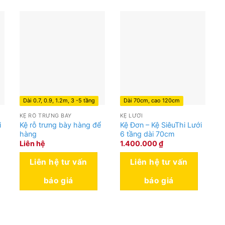
Dài 0.7, 0.9, 1.2m, 3 -5 tầng
Dài 70cm, cao 120cm
KỆ RỖ TRƯNG BÀY
KỆ LƯỚI
i
Kệ rỗ trưng bày hàng để
Kệ Đơn – Kệ SiêuThi Lưới
hàng
6 tầng dài 70cm
Liên hệ
1.400.000
₫
Liên hệ tư vấn
Liên hệ tư vấn
báo giá
báo giá