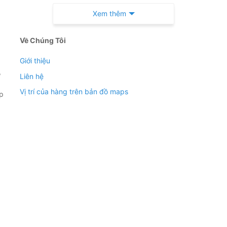
Xem thêm
Về Chúng Tôi
Giới thiệu
,
Liên hệ
Vị trí của hàng trên bản đồ maps
áp
 tầng đến 5 tầng
,8m giúp tận dụng được tối đa không gian để trưng bầy
ng hơn
n trong mắt khách hàng khiến siêu thị cửa hàng trở nên