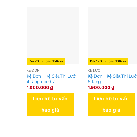
Dài 70cm, cao 150cm
Dài 120cm, cao 180cm
KỆ ĐƠN
KỆ LƯỚI
Kệ Đơn – Kệ SiêuThi Lưới
Kệ Đơn – Kệ SiêuThi Lướ
4 tầng dài 0.7
5 tầng
1.900.000
₫
1.900.000
₫
Liên hệ tư vấn
Liên hệ tư vấn
báo giá
báo giá