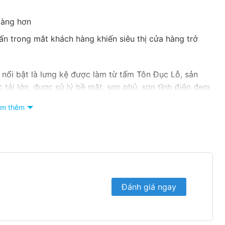
dàng hơn
nhấn trong mắt khách hàng khiến siêu thị cửa hàng trở
 nổi bật là lưng kệ được làm từ tấm Tôn Đục Lỗ, sản
tải lớn, được sử lý bề mặt, sơn phủ, sơn tĩnh điện đem
m thêm
ng bầy hàng ở giữa
Đánh giá ngay