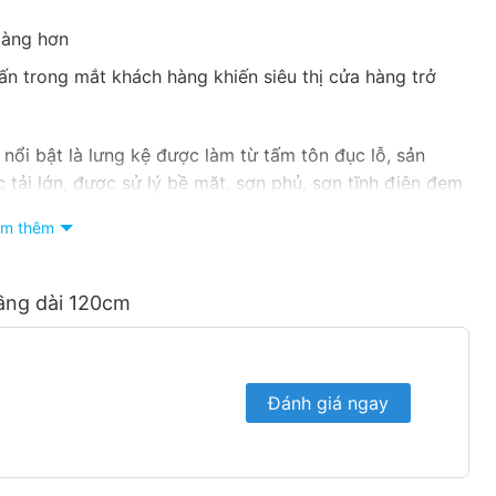
dàng hơn
nhấn trong mắt khách hàng khiến siêu thị cửa hàng trở
 nổi bật là lưng kệ được làm từ tấm tôn đục lỗ, sản
tải lớn, được sử lý bề mặt, sơn phủ, sơn tĩnh điện đem
m thêm
ng
tầng dài 120cm
Đánh giá ngay