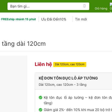
Tìm
kiếm:
Giỏ hàng
Ưu Đãi Đến10%
Tin mới
 FREEship nhánh 15 phút
3 tầng dài 120cm
Liên hệ
Dài 120cm, cao 120cm
KỆ ĐƠN TÔN ĐỤC LỖ ÁP TƯỜNG
Dài 120cm, cao 120cm - 3 tầng
Kệ tôn đục lỗ áp tường – kệ đơn tôn đụ
tầng)
Giảm giá 2%- đến 10% khi mua 20 bộ trở 