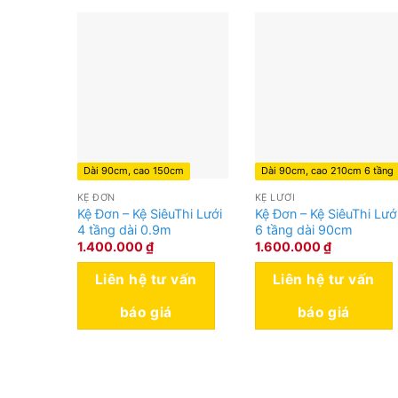
Dài 90cm, cao 150cm
Dài 90cm, cao 210cm 6 tầng
KỆ ĐƠN
KỆ LƯỚI
Kệ Đơn – Kệ SiêuThi Lưới
Kệ Đơn – Kệ SiêuThi Lướ
4 tầng dài 0.9m
6 tầng dài 90cm
1.400.000
₫
1.600.000
₫
Liên hệ tư vấn
Liên hệ tư vấn
báo giá
báo giá