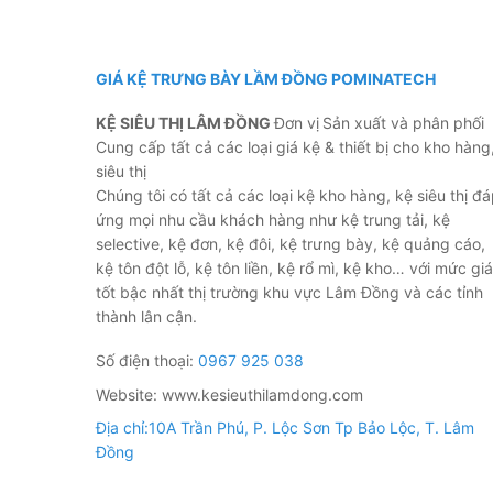
GIÁ KỆ TRƯNG BÀY LẦM ĐỒNG POMINATECH
KỆ SIÊU THỊ LÂM ĐỒNG
Đơn vị
Sản xuất và phân phối
Cung cấp tất cả các loại giá kệ & thiết bị cho kho hàng
siêu thị
Chúng tôi có tất cả các loại kệ kho hàng, kệ siêu thị đ
ứng mọi nhu cầu khách hàng như kệ trung tải, kệ
selective, kệ đơn, kệ đôi, kệ trưng bày, kệ quảng cáo,
kệ tôn đột lỗ, kệ tôn liền, kệ rổ mì, kệ kho… với mức giá
tốt bậc nhất thị trường khu vực Lâm Đồng và các tỉnh
thành lân cận.
Số điện thoại:
0967 925 038
Website: www.kesieuthilamdong.com
Địa chỉ:10A Trần Phú, P. Lộc Sơn Tp Bảo Lộc, T. Lâm
Đồng