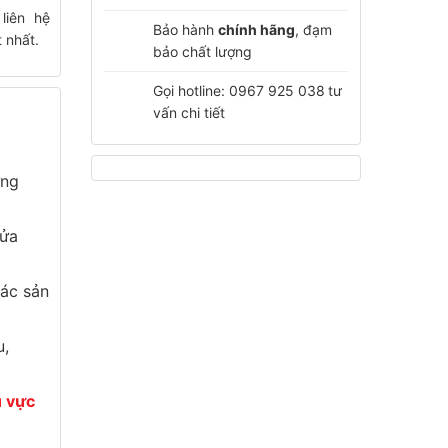
liên hệ
Bảo hành
chính hãng
, đạm
 nhất.
bảo chất lượng
Gọi hotline: 0967 925 038
tư
vấn chi tiết
ừng
cửa
ác sản
u,
u vực