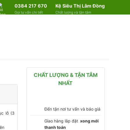
0384 217 670
Kệ Siêu Thị Lâm Đồng
Gọi tư vấn chi tiết
Chất lượng và tận tâm
CHẤT LƯỢNG & TẬN TÂM
NHẤT
Đến tận nơi tư vấn và báo giá
c lỗ (3
Giao hàng lắp đặt
xong mới
thanh toán
lên