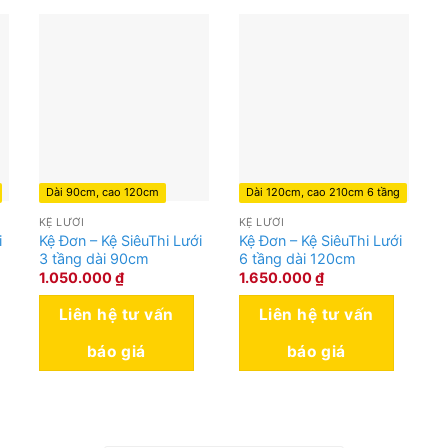
Dài 90cm, cao 120cm
Dài 120cm, cao 210cm 6 tầng
KỆ LƯỚI
KỆ LƯỚI
i
Kệ Đơn – Kệ SiêuThi Lưới
Kệ Đơn – Kệ SiêuThi Lưới
3 tầng dài 90cm
6 tầng dài 120cm
1.050.000
₫
1.650.000
₫
Liên hệ tư vấn
Liên hệ tư vấn
báo giá
báo giá