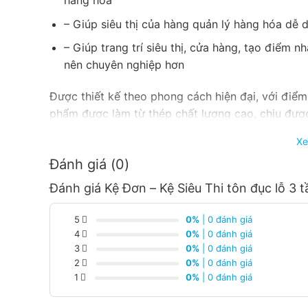
hàng hóa
– Giúp siêu thị của hàng quản lý hàng hóa dễ 
– Giúp trang trí siêu thị, cửa hàng, tạo điểm 
nên chuyên nghiệp hơn
Được thiết kế theo phong cách hiện đại, với điểm
phẩm được làm từ thép chất lượng cao, chịu được 
lại giá trị cao cho người sử dụng.
Xe
Hình ảnh kệ tôn đục lỗ đơn – kệ áp tườ
Đánh giá (0)
Đánh giá Kệ Đơn – Kệ Siêu Thi tôn đục lỗ 3 
5
0%
| 0 đánh giá
4
0%
| 0 đánh giá
3
0%
| 0 đánh giá
2
0%
| 0 đánh giá
1
0%
| 0 đánh giá