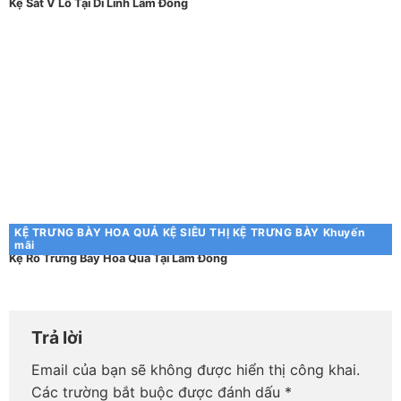
Kệ Sắt V Lỗ Tại Di Linh Lâm Đồng
KỆ TRƯNG BÀY HOA QUẢ
KỆ SIÊU THỊ
KỆ TRƯNG BÀY
Khuyến
mãi
Kệ Rổ Trưng Bày Hoa Quả Tại Lâm Đồng
Trả lời
Email của bạn sẽ không được hiển thị công khai.
Các trường bắt buộc được đánh dấu
*