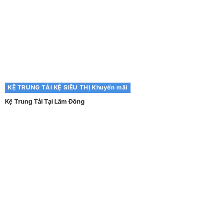
KỆ TRUNG TẢI
KỆ SIÊU THỊ
Khuyến mãi
Kệ Trung Tải Tại Lâm Đồng