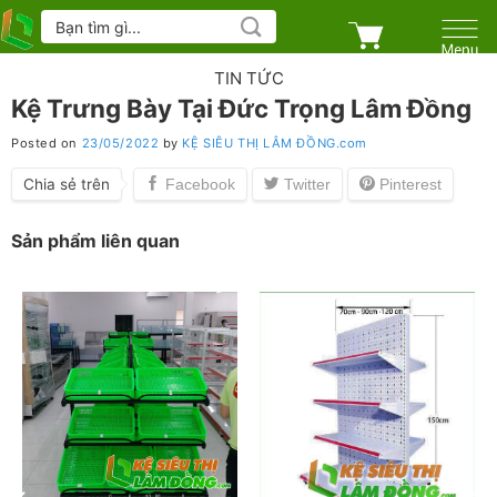
Skip
Tìm
kiếm:
to
content
TIN TỨC
Kệ Trưng Bày Tại Đức Trọng Lâm Đồng
Posted on
23/05/2022
by
KỆ SIÊU THỊ LÂM ĐỒNG.com
Chia sẻ trên
Sản phẩm liên quan