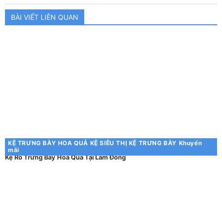
BÀI VIẾT LIÊN QUAN
KỆ TRƯNG BÀY HOA QUẢ
KỆ SIÊU THỊ
KỆ TRƯNG BÀY
Khuyến
mãi
Kệ Rổ Trưng Bày Hoa Quả Tại Lâm Đồng