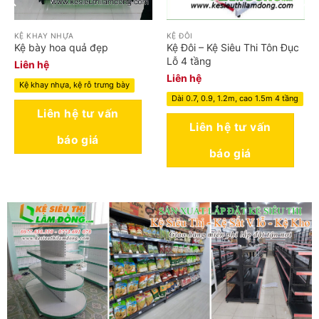
KỆ KHAY NHỰA
KỆ ĐÔI
Kệ bày hoa quả đẹp
Kệ Đôi – Kệ Siêu Thi Tôn Đục
Lỗ 4 tầng
Liên hệ
Liên hệ
Kệ khay nhựa, kệ rỗ trưng bày
Dài 0.7, 0.9, 1.2m, cao 1.5m 4 tầng
Liên hệ tư vấn
Liên hệ tư vấn
báo giá
báo giá